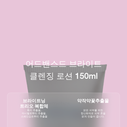
어드밴스드 브라이트
클렌징 로션 150ml
브라이트닝
약작약꽃추출물
트리오 복합체
흑미 추출물,
맑은 피부를 위한
마시멜로뿌리 추출물,
항산화제로 피부 톤을
스페인감초뿌리 추출물
맑게 만들어 줍니다.