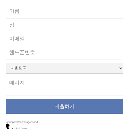
krsupport@newimage.world
1522-2610