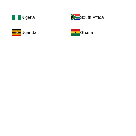
Nigeria
South Africa
Uganda
Ghana
유럽