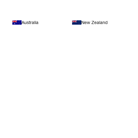
Australia
New Zealand
아시아