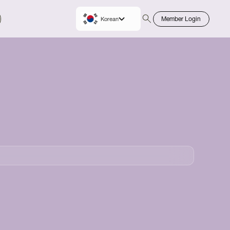
Member Login
Korean
English