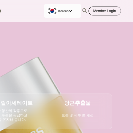
Member Login
Korean
English
페릴아세테이트
당근추출물
 항산화 작용으로
 수분을 공급하고
보습 및 피부 톤 개선
 유지해 줍니다.