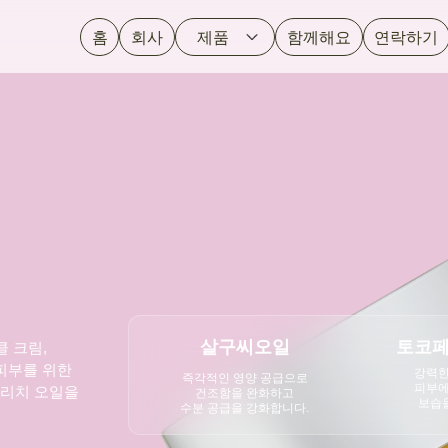
홈
회사
제품
함께해요
연락하기
살구씨오일
토코
 크림,
 피부를 위한
강력한
즉각적인 영양 공급으로
피부에
-리치 오일을
건조함을 완화하고
보습을
수분 공급을 강화합니다.