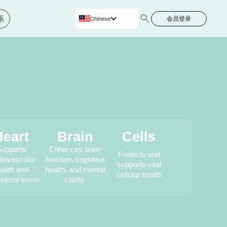
系
会员登录
Chinese
Bahasa
English
Heart
Brain
Cells
upports
Enhances brain
Protects and
diovascular
function, cognitive
supports vital
ealth and
health, and mental
cellular health
sterol levels
clarity.