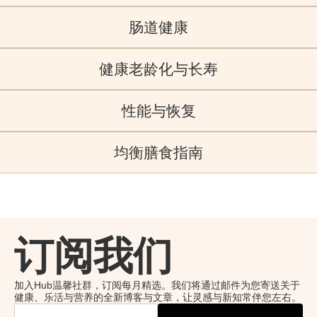
肠道健康
肠道健康，促进最佳消化
本文探讨了支持肠道健康的顶级营养补充剂，包括益生菌、益生元
健康老龄化与长寿
和消化酶。了解这些成分如何平衡您的微生物群落、改善消化功
最新动态
能、增强免疫力，甚至促进心理健康，同时掌握挑选优质产品的实
健康老龄化小贴士
用技巧。
性能与恢复
在本期 New Image International 播客中，我们将探讨健康老龄化—
最新动态
播客频道
从日常习惯到长寿五大支柱。
从肠道到巅峰
播客频道
均衡膳食指南
最新动态
对初乳感兴趣吗？本期节目将深入解析初乳的科学原理
释放益生菌的健康能量
播客频道
在本期 New Image International 播客中，我们将探索富含益生菌食
最新动态
物的强大功效。
播客频道
订阅我们
加入Hub温馨社群，订阅每月精选。我们将通过邮件为您寄送关于
健康、乐活与营养的全新博客与文章，让灵感与新知常伴您左右。