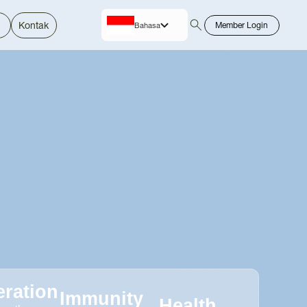
Kontak
Member Login
Bahasa
English
ration
Immunity
Health