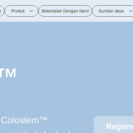
n
Produk
Bekerjalah Dengan Kami
Sumber daya
d™
™
™ Colostem™
Regene