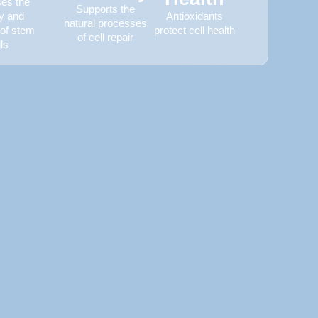
ses the
Supports the
ty and
Antioxidants
natural processes
 of stem
protect cell health
of cell repair
ls