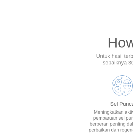
How
Untuk hasil ter
sebaiknya 30
Sel Punc
Meningkatkan akti
pembaruan sel pun
berperan penting da
perbaikan dan regen