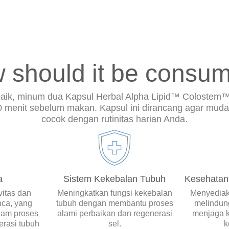
 should it be consu
baik, minum dua Kapsul Herbal Alpha Lipid™ Colostem™ 
 menit sebelum makan. Kapsul ini dirancang agar muda
cocok dengan rutinitas harian Anda.
a
Sistem Kekebalan Tubuh
Kesehatan
vitas dan
Meningkatkan fungsi kekebalan
Menyediak
ca, yang
tubuh dengan membantu proses
melindun
lam proses
alami perbaikan dan regenerasi
menjaga k
erasi tubuh
sel.
k