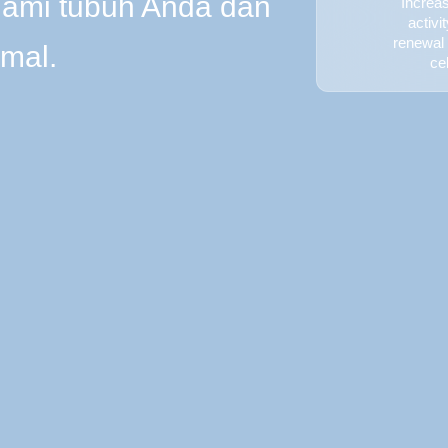
lami tubuh Anda dan
Increa
activi
renewal
imal.
cel