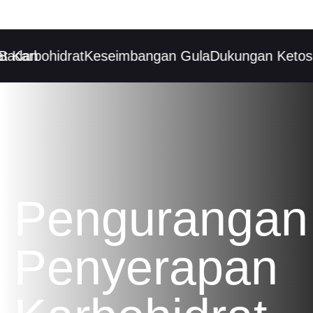
adan
Karbohidrat
Keseimbangan Gula
Dukungan Ketosis
Pengurangan
Penyerapan