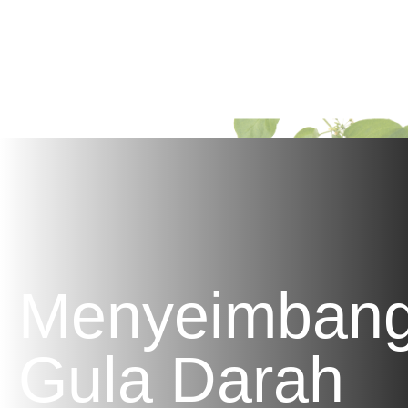
Membantu tubuh Anda dalam
mempertahankan ketosis dengan mengurangi
asupan karbohidrat dan mendukung
metabolisme lemak.
Menyeimban
Gula Darah