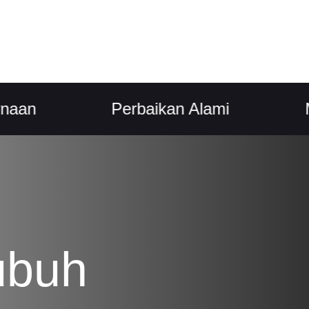
Perbaikan Alami
Mudah
ubuh