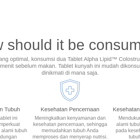
 should it be consu
ang optimal, konsumsi dua Tablet Alpha Lipid™ Colostru
 menit sebelum makan. Tablet kunyah ini mudah dikonsu
dinikmati di mana saja.
an Tubuh
Kesehatan Pencernaan
Kesehatan
blet ini
Meningkatkan kenyamanan dan
Mendukun
mperkuat
kesehatan pencernaan, sehingga
alami tubu
 alami tubuh
memudahkan tubuh Anda
pada kese
ndungan
memproses dan menyerap nutrisi.
tubu