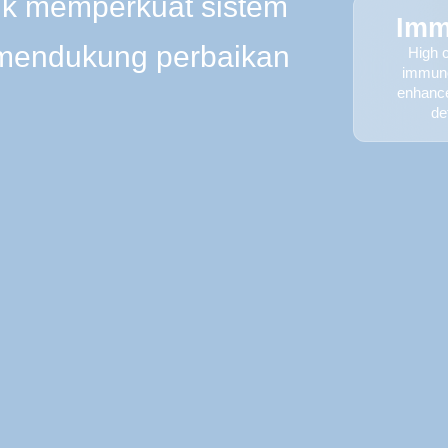
uk memperkuat sistem
Imm
 mendukung perbaikan
High c
immuno
enhanc
de