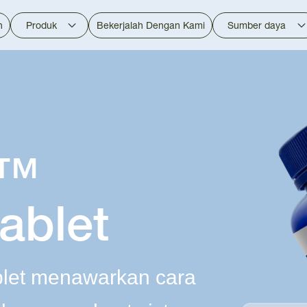
n
Produk
Bekerjalah Dengan Kami
Sumber daya
d™
ablet
blet menawarkan cara