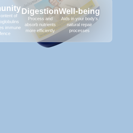
unity
Digestion
Well-being
ontent of
Process and
Aids in your body's
globulins
absorb nutrients
natural repair
es immune
more efficiently
processes
fence