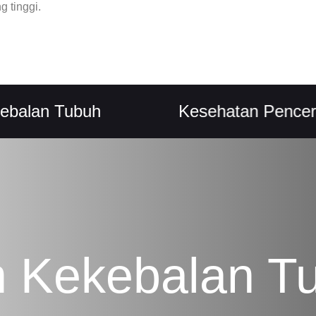
 tinggi.
n Tubuh
Kesehatan Pencernaan
n Kekebalan T