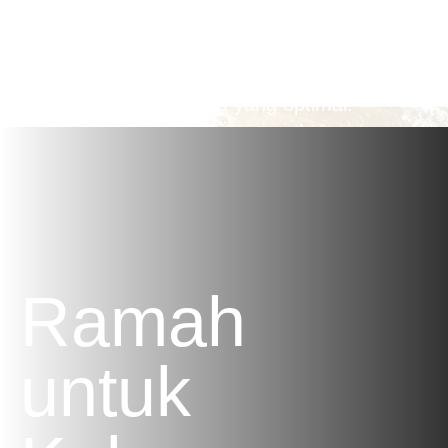
Campur dengan air dingin, jus, atau susu dan
minum 1 jam sebelum berolahraga untuk
mendapatkan performa yang optimal.
Ramah
untuk