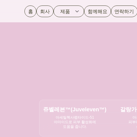
홈
회사
제품
함께해요
연락하기
쥬벨레븐™(Juveleven™)
갈랑가
아세틸헥사펩타이드-51
아
아마이드로 피부 활성화에
피부
도움을 줍니다.