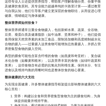
这些专业人士还提供营养指导，帮助客户理解食物分类、份量平衡
及健康饮食原则。其专业能力超越单纯的卡路里计算——通过教育
与自我认知，他们引导客户建立更深层的食物联结，从而促进心理
健康、情绪稳定与身体健康。
整体营养师如何饮食？
整体营养师通常注重全食物摄入，包括新鲜水果、蔬菜、全谷物、
豆类、瘦蛋白质及健康脂肪（如牛油果、坚果和种子）。他们提倡
食用保留天然营养素的未加工食品，限制添加糖和高度精制碳水化
合物的摄入——过量摄入这类食物可能增加总热量摄入，并挤占营
养密集型食物的摄入空间。
典型的膳食可能包含富含纤维的食物（如燕麦和奇亚籽）、复合碳
水化合物（如藜麦和糙米），以及营养丰富的食物（如绿叶蔬菜和
浆果），这些食物含有必需的抗氧化剂和维生素。保持水分、专注
进食以及维持均衡的用餐时间也是整体饮食的核心要素。
整体健康的六大支柱
为实现全面健康，许多整体健康指导框架提出影响整体健康的六大
核心支柱：
营养：构建以全食和营养密集型食物为主的膳食结构，为身
体提供能量并维持平衡。
身体活动：通过规律运动保持柔韧性、力量与血液循环。