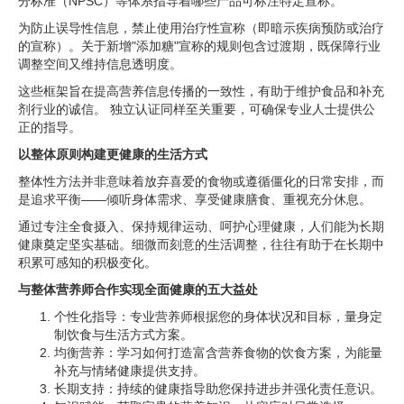
分标准（NPSC）等体系指导着哪些产品可标注特定宣称。
为防止误导性信息，禁止使用治疗性宣称（即暗示疾病预防或治疗
的宣称）。关于新增"添加糖"宣称的规则包含过渡期，既保障行业
调整空间又维持信息透明度。
这些框架旨在提高营养信息传播的一致性，有助于维护食品和补充
剂行业的诚信。 独立认证同样至关重要，可确保专业人士提供公
正的指导。
以整体原则构建更健康的生活方式
整体性方法并非意味着放弃喜爱的食物或遵循僵化的日常安排，而
是追求平衡——倾听身体需求、享受健康膳食、重视充分休息。
通过专注全食摄入、保持规律运动、呵护心理健康，人们能为长期
健康奠定坚实基础。细微而刻意的生活调整，往往有助于在长期中
积累可感知的积极变化。
与整体营养师合作实现全面健康的五大益处
个性化指导：专业营养师根据您的身体状况和目标，量身定
制饮食与生活方式方案。
均衡营养：学习如何打造富含营养食物的饮食方案，为能量
补充与情绪健康提供支持。
长期支持：持续的健康指导助您保持进步并强化责任意识。