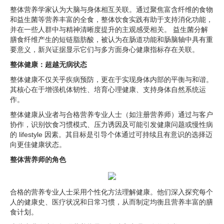
整体营养学家认为大脑与身体相互关联。通过聚焦富含纤维的食物
和益生菌等营养丰富的全食，整体饮食实践有助于支持消化功能，
并在一些人群中与精神清晰度提升的主观感受相关。 益生菌分解
膳食纤维产生的短链脂肪酸，被认为在肠道功能和肠脑轴中具有重
要意义，新兴证据显示它们与多方面身心健康指标存在关联。
整体健康：超越无病状态
整体健康不仅关乎疾病预防，更在于实现身体内部的平衡与和谐。
其核心在于增强机体韧性、培育心理健康、支持身体自然系统运
作。
整体健康从业者与合格营养专业人士（如注册营养师）通过与客户
协作，识别饮食习惯模式、压力诱因及可能引发健康问题或慢性病
的 lifestyle 因素。其目标是引导个体通过可持续且有意识的选择迈
向更佳健康状态。
整体营养师的角色
合格的营养专业人士采用个性化方法理解健康。他们深入探究每个
人的健康史、医疗状况和日常习惯，从而制定均衡且营养丰富的膳
食计划。