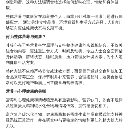
创造和谐。这种方法强调食物选择如何影响心理、情绪和身体健
康。
整体营养与健康旨在滋养整个人，而非只针对单一健康问题进行局
部应对。 通过关注食物品质、环境背景和生活方式选择，人们能
够迈向更佳健康状态与长期平衡。
何为整体营养与健康？
其核心在于将营养科学原理与支持整体健康的实践相结合。不仅关
注食物内容，更注重进食方式、时间及动机。专业人士会全面评估
身体活动、情绪状态、睡眠质量、压力管理及环境因素，为个人定
制健康生活方案。
整体方法不依赖严格节食或速效方案，而是倡导通过全食和低加工
食品来培养正念、保持节制并补充营养，合理搭配时，这类食物通
常可以更好地帮助满足日常能量与营养需求。
营养与心理健康的关联
营养对心理健康和情绪稳定具有重要影响。营养缺口、饮食不规律
及过量摄入精制碳水化合物与情绪低落、疲劳感密切相关。
富含复合碳水化合物、健康脂肪和必需维生素的膳食模式能支持神
经系统正常运作，并在研究中与更稳定的情绪和更佳的精力状态相
关联。