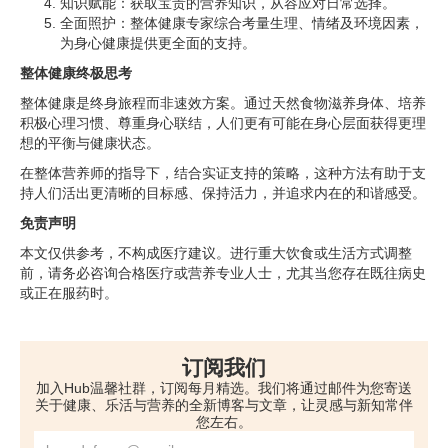
知识赋能：获取宝贵的营养知识，从容应对日常选择。
全面照护：整体健康专家综合考量生理、情绪及环境因素，
为身心健康提供更全面的支持。
整体健康终极思考
整体健康是终身旅程而非速效方案。通过天然食物滋养身体、培养
积极心理习惯、尊重身心联结，人们更有可能在身心层面获得更理
想的平衡与健康状态。
在整体营养师的指导下，结合实证支持的策略，这种方法有助于支
持人们活出更清晰的目标感、保持活力，并追求内在的和谐感受。
免责声明
本文仅供参考，不构成医疗建议。进行重大饮食或生活方式调整
前，请务必咨询合格医疗或营养专业人士，尤其当您存在既往病史
或正在服药时。
订阅我们
加入Hub温馨社群，订阅每月精选。我们将通过邮件为您寄送
关于健康、乐活与营养的全新博客与文章，让灵感与新知常伴
您左右。