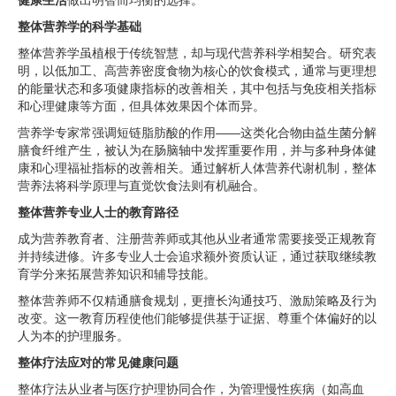
健康生活
做出明智而均衡的选择。
整体营养学的科学基础
整体营养学虽植根于传统智慧，却与现代营养科学相契合。研究表
明，以低加工、高营养密度食物为核心的饮食模式，通常与更理想
的能量状态和多项健康指标的改善相关，其中包括与免疫相关指标
和心理健康等方面，但具体效果因个体而异。
营养学专家常强调短链脂肪酸的作用——这类化合物由益生菌分解
膳食纤维产生，被认为在肠脑轴中发挥重要作用，并与多种身体健
康和心理福祉指标的改善相关。通过解析人体营养代谢机制，整体
营养法将科学原理与直觉饮食法则有机融合。
整体营养专业人士的教育路径
成为营养教育者、注册营养师或其他从业者通常需要接受正规教育
并持续进修。许多专业人士会追求额外资质认证，通过获取继续教
育学分来拓展营养知识和辅导技能。
整体营养师不仅精通膳食规划，更擅长沟通技巧、激励策略及行为
改变。这一教育历程使他们能够提供基于证据、尊重个体偏好的以
人为本的护理服务。
整体疗法应对的常见健康问题
整体疗法从业者与医疗护理协同合作，为管理慢性疾病（如高血