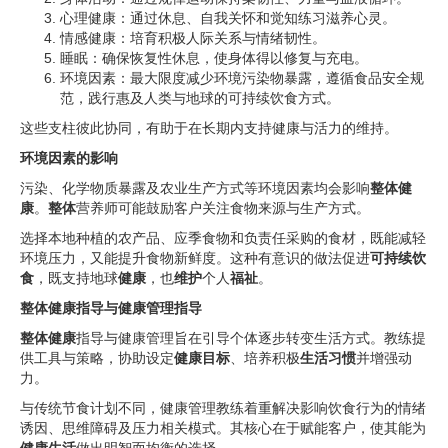
心理健康：通过休息、自我关怀和觉知练习滋养心灵。
情感健康：培育积极人际关系与情绪韧性。
睡眠：确保恢复性休息，使身体得以修复与充电。
环境因素：最大限度减少环境污染物暴露，遵循食品安全规
范，践行惠及人类与地球的可持续饮食方式。
这些支柱彼此协同，有助于在长期内支持健康与活力的维持。
环境因素的影响
污染、化学物质暴露及农业生产方式等环境因素均会影响
整体健
康
。
整体
营养师可能鼓励客户关注食物来源与生产方式。
选择本地种植的农产品、应季食物和负责任采购的食材，既能减轻
环境压力，又能提升食物新鲜度。这种有意识的做法促进
可持续饮
食
，既支持地球
健康
，也
维护
个人
福祉
。
整体健康指导与健康管理指导
整体健康
指导与健康管理旨在引导个体逐步转变生活方式。教练提
供工具与策略，协助设定
健康目标
、培养积极
生活习惯
并增强动
力。
与传统节食计划不同，健康管理教练着重解决影响饮食行为的情绪
诱因、思维障碍及压力相关模式。其核心在于赋能客户，使其能为