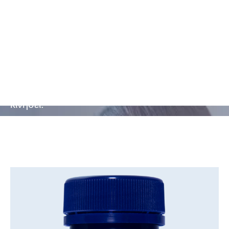
Ιδανική
δοσολογία
Εύκολες στη λήψη κάψουλες, κατάλληλες για
πολυάσχολα άτομα που βρίσκονται πάντα εν
κινήσει.