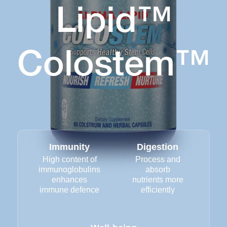
Lipid™
Colostem™
Immunity
Digestion
High content of
Process and
immunoglobulins
absorb
enhances
nutrients more
immune defence
efficiently