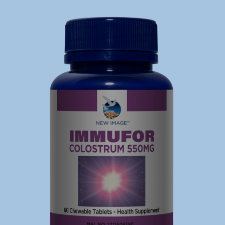
Immunity
Digestion
Process
High content of
and absorb
immunoglobulins
nutrients
enhances
more
immune defence
efficiently
Well-being
Aids in your
body's natural
repair processes