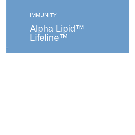
IMMUNITY
Alpha Lipid™
Lifeline™
Learn More
NEW IMAGE COLOST-EM
CAPSULE 60 CAPS