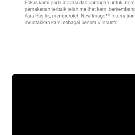
Fokus kami pada inovasi dan dorongan untuk mem
pemakanan terbaik telah melihat kami berkembang
Asia Pasifik, memperoleh New Image™ Internation
meletakkan kami sebagai peneraju industri.