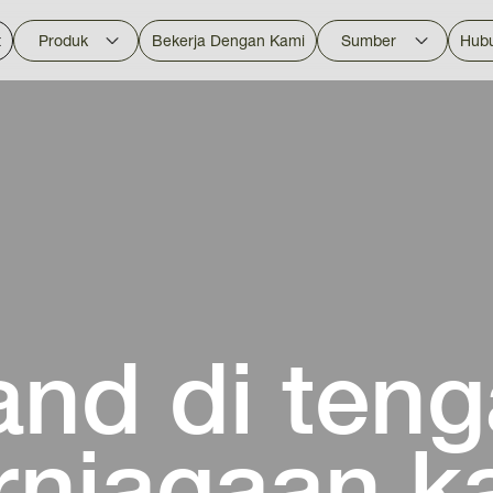
t
Produk
Bekerja Dengan Kami
Sumber
Hub
nd di ten
rniagaan k