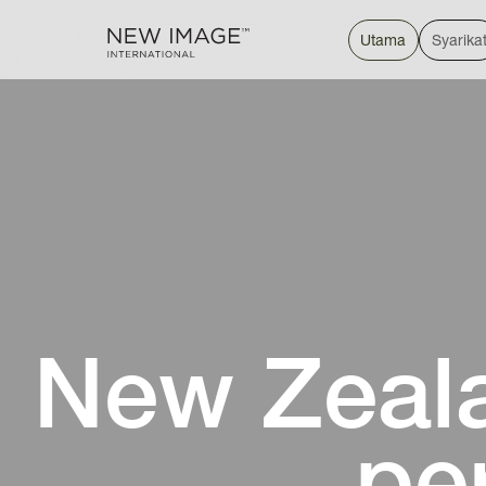
Utama
Syarika
New Zeala
pe