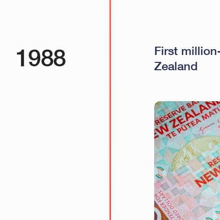
1988
First millio
Zealand