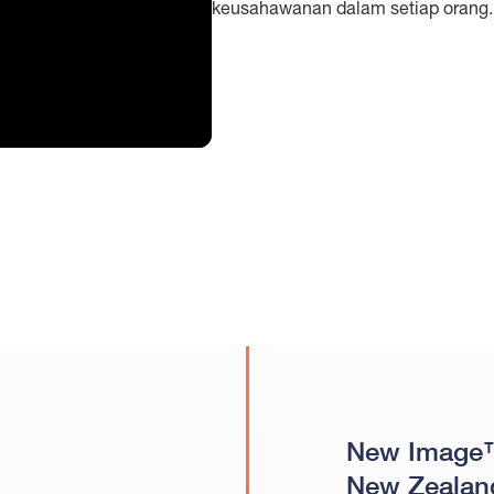
keusahawanan dalam setiap orang.
New Image™
New Zealan