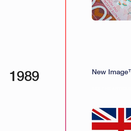
1989
New Image™ 
SEE THE ARTICL