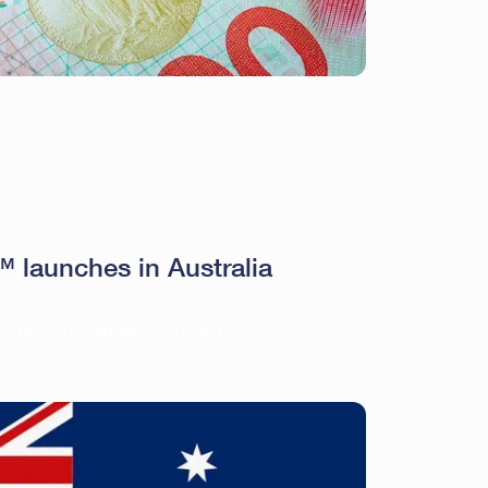
launches in Australia
E THAT GOT ADAM’S ATTENTION