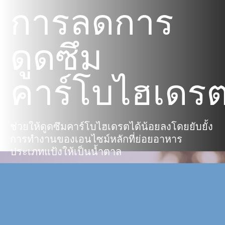
การลดการ
ดูดซึม
คาร์โบไฮเดร
ช่วยให้ดูดซึมคาร์โบไฮเดรตได้น้อยลงโดยยับยั้ง
การทำงานของเอนไซม์หลักที่ย่อยอาหาร
ประเภทแป้งให้เป็นน้ำตาล