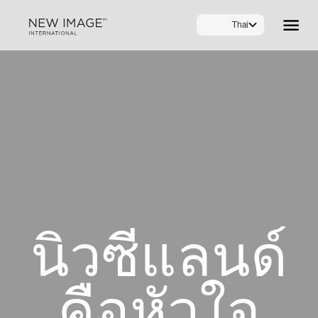
Thai
นิวซีแลนด์
คือหัวใจ