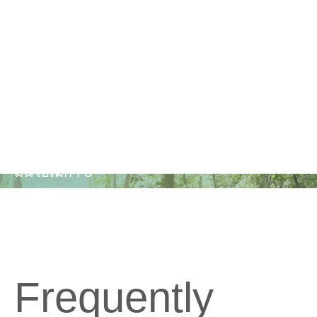
การทำงาน
ของสมอง
ช่วยเพิ่มการทำงานของสมอง ความชัดเจนทาง
จิตใจ และสมาธิด้วยการสนับสนุนของกรดไข
มันโอเมก้า 3
Frequently