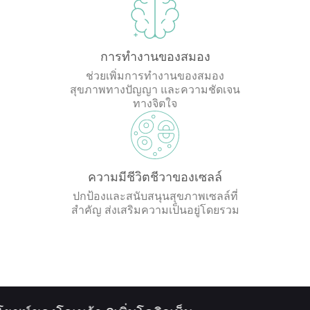
การทำงานของสมอง
ช่วยเพิ่มการทำงานของสมอง
สุขภาพทางปัญญา และความชัดเจน
ทางจิตใจ
ความมีชีวิตชีวาของเซลล์
ปกป้องและสนับสนุนสุขภาพเซลล์ที่
สำคัญ ส่งเสริมความเป็นอยู่โดยรวม