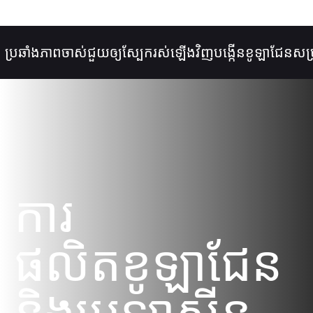
្រឆាំងភាពចាស់
ជួយឲ្យស្បែករស់ឡើងវិញ
បង្កើនខូឡាជែន
សម្រស
ការ
ផលិតខូឡាជែន
និងអេឡាស្ទីន