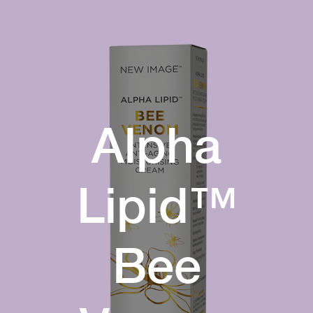
Alpha
Lipid™
Bee