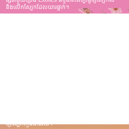
និងលើកស្បែកដែលយារធ្លាក់។
ពិសឃ្មុំ
និងខូឡូស្ត្រឹម
ពិសឃ្មុំនូវែលហ្សេឡង់សុទ្ធផ្តល់ថាមពល និងធ្វើឲ្យស្បែក
ស្រស់ថ្លា ចំណែកឯខូឡូស្ត្រឹម ជួយបង្កើត និង ពន្លឿនធ្វើ
ឲ្យស្បែកក្មេងជាងវ័យ។