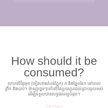
How should it be
consumed?
លាបលើផ្ទៃមុខ (ចៀសវាងតំបន់ភ្នែក) ក និងផ្នែកនៃក នៅពេល
ព្រឹក និងយប់។ ម៉ាស្សាថ្នមៗទៅលើស្បែករហូតដល់ជ្រាបចូលអស់
ដើម្បីទទួលបានលទ្ធផលល្អបំផុត។