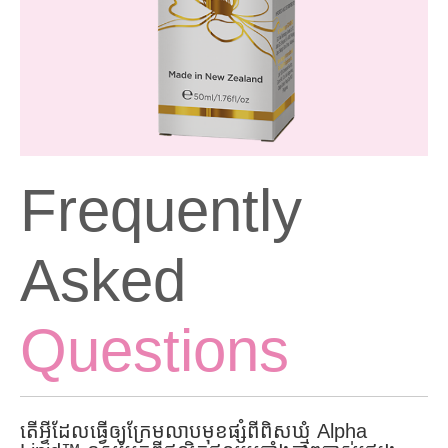
Frequently
Asked
Questions
តើអ្វីដែលធ្វើឲ្យក្រែមលាបមុខផ្សំពីពិសឃ្មុំ Alpha