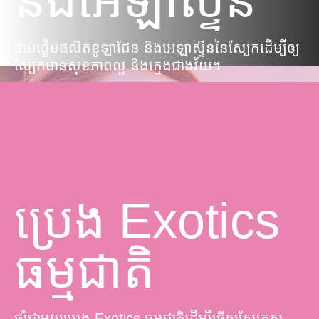
ចាប់ផ្តើមផលិតខូឡាជែន និងអេឡាស្ទីននៃស្បែកដើម្បីឲ្យ
ស្បែកមានសុខភាពល្អ និងក្មេងជាងវ័យ។
ប្រេង Exotics
ធម្មជាតិ
ផ្សំជាមួយប្រេង Exotics ធម្មជាតិដើម្បីធ្វើឲ្យស្បែកស