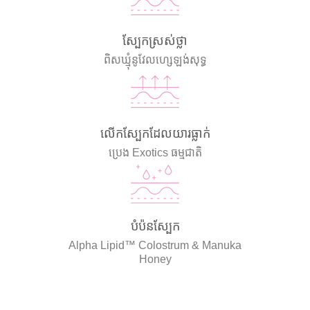
ស្បែកស្រស់ថ្លា
ពិសឃ្មុំនូវែលហ្សេឡង់សុទ្ធ
លើកស្បែកដែលយារធ្លាក់
ប្រេង Exotics ធម្មជាតិ
បំប៉នស្បែក
Alpha Lipid™ Colostrum & Manuka
Honey