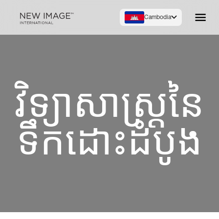
Cambodia
វិទ្យាសាស្រ្តនៃ
ទឹកដោះដំបូង