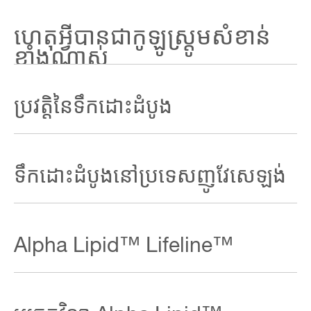
ហេតុអ្វីបានជាកូឡូស្ត្រូមសំខាន់
ខ្លាំងណាស់
សុខុមាលភាពសត្វគឺជាអាទិភាពខ្ពស់បំផុតសម្រាប់យើង–យើងប្រកាន់
ខ្ជាប់នូវគោលការណ៍ណែនាំ​ដ៏តឹងរឹងដើម្បីធ្វើឱ្យប្រាកដថាទឹកដោះដំបូង
ប្រវត្តិនៃទឹកដោះដំបូង
របស់យើង ត្រូវបាន​ប្រភពមកពីសត្វគោ​ដែលមានរូបរាងល្អ​និងមានសុខ
ភាពល្អ។
Bovine colostrum មានប្រវត្តិដ៏យូរអង្វែងនៃការប្រើប្រាស់ជាឱសថ
បុរាណមួយនៅក្នុងវប្បធម៌បុរាណនៅជុំវិញពិភពលោក។ វិទ្យាសាស្ត្រ
ទឹកដោះដំបូងនៅប្រទេសញូវែសេឡង់
សម័យទំនើបនៅតែបន្តរកឃើញអត្ថប្រយោជន៍សុខភាពថ្មីនិងគួរឲ្យរំភើប
សម្រាប់មនុស្សដែលចង់ចេះមុខវិជ្ជា សិល្បៈនៃការរស់នៅបានល្អ។
ឧស្សាហកម្មទឹកដោះគោញូវែសេឡង់ បានបង្កើតប្រព័ន្ធប្រមូលផ្តុំ
ពាណិជ្ជកម្មដំបូងសំរាប់ Bovine colostrum ។ កសិករទឹកដោះគោ
Alpha Lipid™ Lifeline™
រាប់រយនាក់បានវិនិយោគ និងអភិវឌ្ឍបច្ចេកវិទ្យានេះ ដើម្បីប្រមូលផ្ដុំ អតីត
កាលស្ងួត និងរក្សាទុកទឹកដោះដំបូងក្នុងបរិមាណច្រើន។
New Image™ International បានធ្វើជាអ្នកត្រួសត្រាយទីផ្សារ
នៃកូឡូស្ត្រម ដោយបង្ហាញពី អត្ថប្រយោជន៍ពិសេសរបស់វាចំពោះសុខ