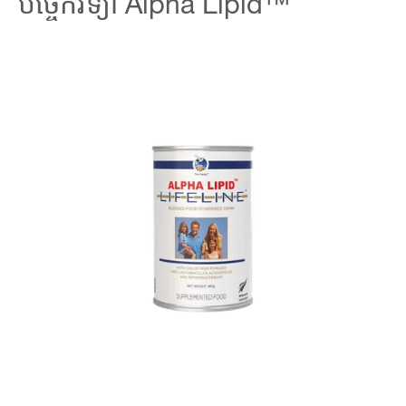
បច្ចេកវិទ្យា Alpha Lipid™
ភាពមនុស្ស។ ការផឹកអាហារពេលព្រឹក Lifeline™ គឺជាផលិតផលដំបូង
ដែលបានចេញផ្សាយដែលជាអ្នកនាំមុខគេចំពោះ Alpha Lipid™
Lifeline™ដ៏មានប្រជាប្រិយភាព។
ទោះជាយ៉ាងណាក៏ដោយមិនមែនផលិតផលកូឡូស្ត្រូមទាំងអស់គឺដូចគ្នា
នោះទេ។ ដើម្បីធានានូវ ផលប្រយោជន៍អតិបរមា វាសំខាន់ណាស់
ដែលកូឡូស្ត្រូមជីវសកម្មធម្មជាតិ ត្រូវបានបញ្ជូនទៅឲ្យ រូបកាយរបស់យើង
តាមដែលអាចធ្វើទៅបាន។ Alpha Lipid™ បច្ចេកវិទ្យាដាច់ដោយឡែក
របស់ New Image ™ International បំពាក់ភាគល្អិតកូឡូស្ត្រូម ដាច់
ដោយឡែកពីគ្នាការពារសារធាតុ ចិញ្ចឹម នៅពេលដែលវាឆ្លងកាត់
បរិស្ថានពោះ ដ៏ធ្ងន់ធ្ងររបស់យើង។ ដោយបច្ចេកវិទ្យាអាល់ហ្វាលីពីដ™
ទាំងទឹកនិងសារធាតុធាត់ក្នុងទឹកដោះដំបូង ធ្វើឲ្យប្រសើរឡើងនូវការ
រីករាលដាល និងការស្រូបយក ភាគល្អិតកូឡូស្ត្រូម ចូលទៅក្នុងរាងកាយ
របស់យើង។