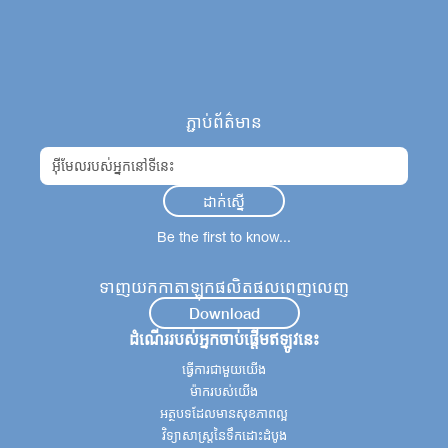
ភ្ជាប់ព័ត៌មាន
Be the first to know...
ទាញយកកាតាឡុកផលិតផលពេញលេញ
Download
ដំណើររបស់អ្នកចាប់ផ្តើមឥឡូវនេះ
ធ្វើការជាមួយយើង
ម៉ាករបស់យើង
អត្ថបទដែលមានសុខភាពល្អ
វិទ្យាសាស្ត្រនៃទឹកដោះដំបូង