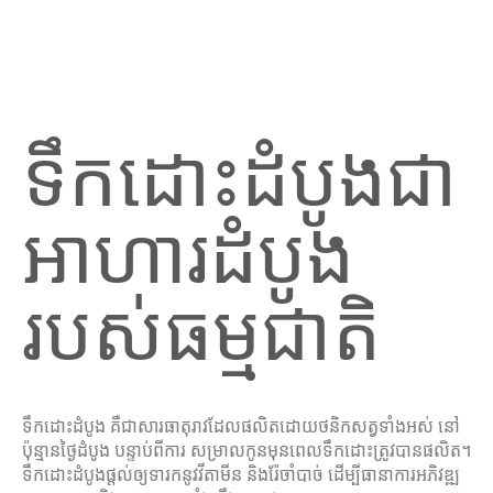
ទឹកដោះដំបូងជា
អាហារដំបូង
របស់ធម្មជាតិ
ទឹកដោះដំបូង គឺជាសារធាតុរាវដែលផលិតដោយថនិកសត្វទាំងអស់ នៅ
ប៉ុន្មានថ្ងៃដំបូង បន្ទាប់ពីការ សម្រាលកូនមុនពេលទឹកដោះត្រូវបានផលិត។
ទឹកដោះដំបូងផ្តល់ឲ្យទារកនូវវីតាមីន និងរ៉ែចាំបាច់ ដើម្បីធានាការអភិវឌ្ឍ