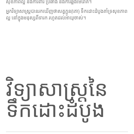
សុខភាពល្អ និងការពារ ប្រឆាំង នឹងការឆ្លងមេរោគ។
អ្នកវិទ្យាសាស្ដ្របានរកឃើញថាសត្វក្លូន(គោ) ទឹកដោះដំបូងគាំទ្រសុខភាព
ល្អ នៅក្នុងមនុស្សពីទារក រហូតដល់អាយុចាស់។
វិទ្យាសាស្រ្តនៃ
ទឹកដោះដំបូង