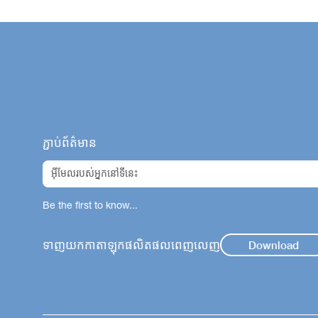
Philippines
Singapore
Thailand
South Kor
Taiwan
ភ្ជាប់ព័ត៌មាន
Be the first to know...
ទាញយកកាតាឡុកផលិតផលពេញលេញ
Download