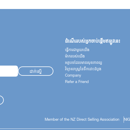
Ghana
ea
ដំណើររបស់អ្នកចាប់ផ្តើមឥឡូវនេះ
ធ្វើការជាមួយយើង
ម៉ាករបស់យើង
អត្ថបទដែលមានសុខភាពល្អ
វិទ្យាសាស្ត្រនៃទឹកដោះដំបូង
Company
Refer a Friend
Member of the NZ Direct Selling Association
NIG