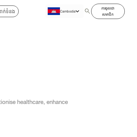
ការចូលជា
នាក់ទំនង
Cambodia
សមាជិក
English
ionise healthcare, enhance