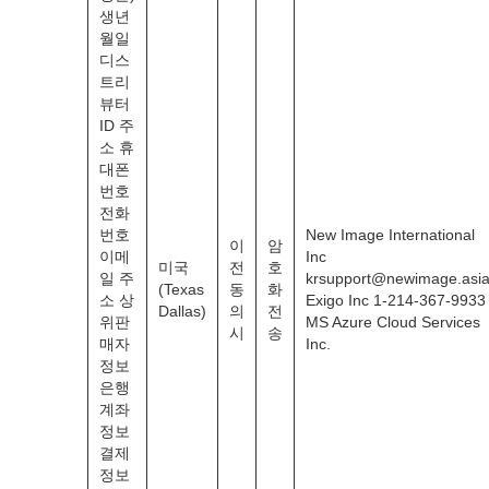
생년
월일
디스
트리
뷰터
ID 주
소 휴
대폰
번호
전화
번호
New Image International
이
암
이메
Inc
미국
전
호
일 주
krsupport@newimage.asi
(Texas
동
화
소 상
Exigo Inc 1-214-367-9933
Dallas)
의
전
위판
MS Azure Cloud Services
시
송
매자
Inc.
정보
은행
계좌
정보
결제
정보