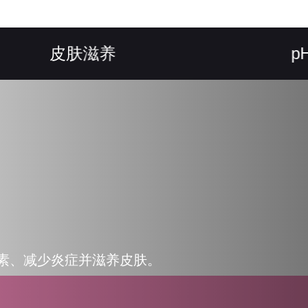
皮肤滋养
pH 平衡
素、减少炎症并滋养皮肤。