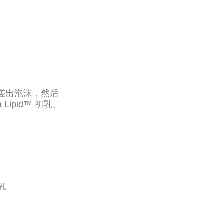
水揉搓出泡沫，然后
ipid™ 初乳、
初乳