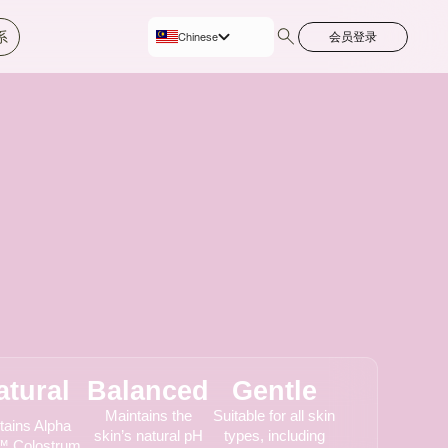
系
会员登录
Chinese
Bahasa
English
atural
Balanced
Gentle
Maintains the
Suitable for all skin
tains Alpha
skin’s natural pH
types, including
d™ Colostrum