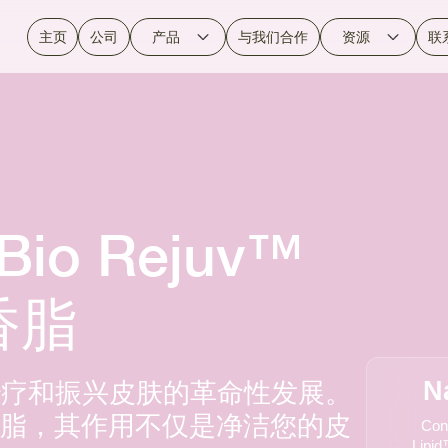
主页
公司
产品
与我们合作
资源
联
 Bio Rejuv™
香脂
uv™ 是治疗和振兴皮肤的革命性发展。
N
脂，其作用不仅是净洁您的皮
Con
Lipi