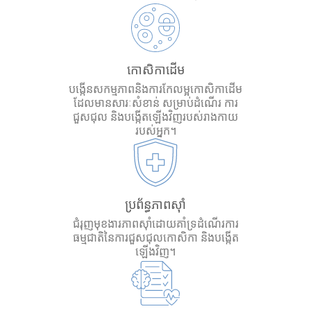
កោសិកាដើម
បង្កើនសកម្មភាពនិងការកែលម្អកោសិកាដើម
ដែលមានសារៈសំខាន់ សម្រាប់ដំណើរ ការ
ជួសជុល និងបង្កើតឡើងវិញរបស់រាងកាយ
របស់អ្នក។
ប្រព័ន្ធភាពស៊ាំ
ជំរុញមុខងារភាពស៊ាំដោយគាំទ្រដំណើរការ
ធម្មជាតិនៃការជួសជុលកោសិកា និងបង្កើត
ឡើងវិញ។