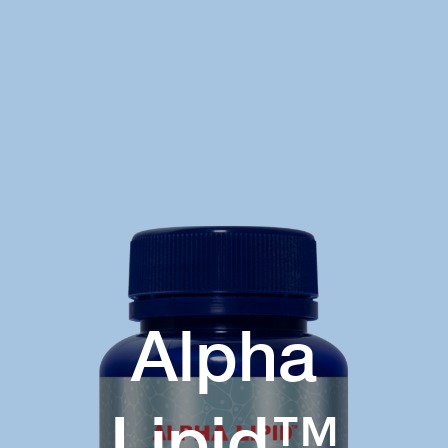
Alpha
Lipid™