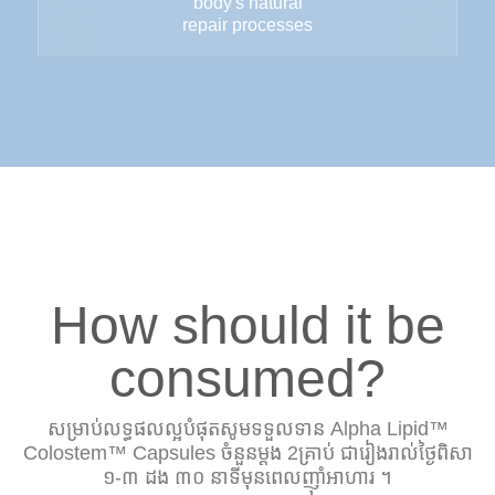
body's natural
repair processes
How should it be
consumed?
សម្រាប់លទ្ធផលល្អបំផុតសូមទទួលទាន Alpha Lipid™
Colostem™ Capsules ចំនួនម្តង 2គ្រាប់ ជារៀងរាល់ថ្ងៃពិសា
១-៣ ដង ៣០ នាទីមុនពេលញ៉ាំអាហារ ។