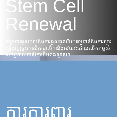
Stem Cell
Renewal
គាំទ្រការជួសជុលនិងការជួសជុលបែបធម្មជាតិនិងការស្តារ
ឡើងវិញនូវកោសិកាជាលិកានិងអវយវៈដោយលើកកម្ពស់
សកម្មភាពកោសិកាដើមពងស្វាស។
ការការពារ