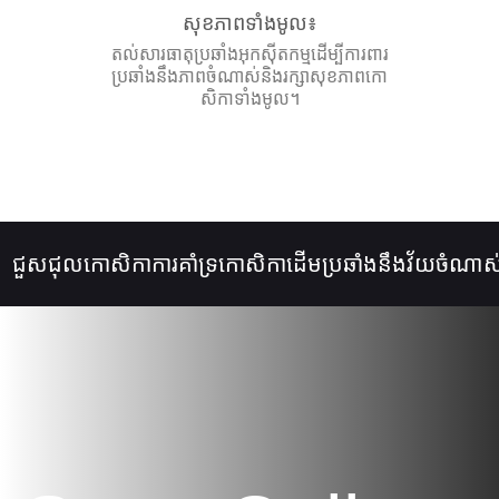
សុខភាពទាំងមូល៖
តល់សារធាតុប្រឆាំងអុកស៊ីតកម្មដើម្បីការពារ
ប្រឆាំងនឹងភាពចំណាស់និងរក្សាសុខភាពកោ
សិកាទាំងមូល។
ជួសជុលកោសិកា
ការគាំទ្រកោសិកាដើម
ប្រឆាំងនឹងវ័យចំណាស់
ក