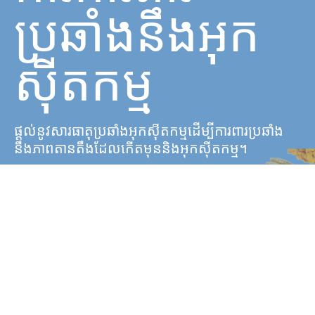
ប្រឆាំងនឹងអុក
ស៊ីតកម្ម
ផ្តល់នូវសារធាតុប្រឆាំងអុកស៊ីតកម្មដើម្បីការពារប្រឆាំង​
នឹងភាពតានតឹងដែលកើតមុននិងអុកស៊ីតកម្ម។
មានភាពងាយ