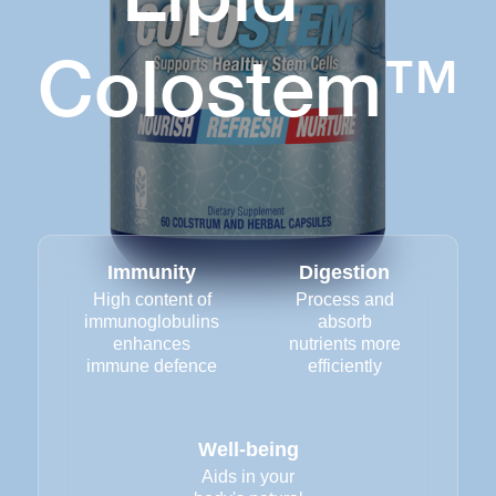
Colostem™
Immunity
Digestion
High content of
Process and
immunoglobulins
absorb
enhances
nutrients more
immune defence
efficiently
Well-being
Aids in your